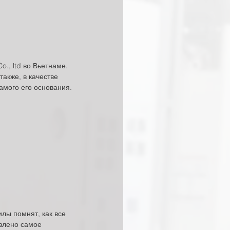
., ltd во Вьетнаме. 
акже, в качестве 
амого его основания.
лы помнят, как все 
влено самое 