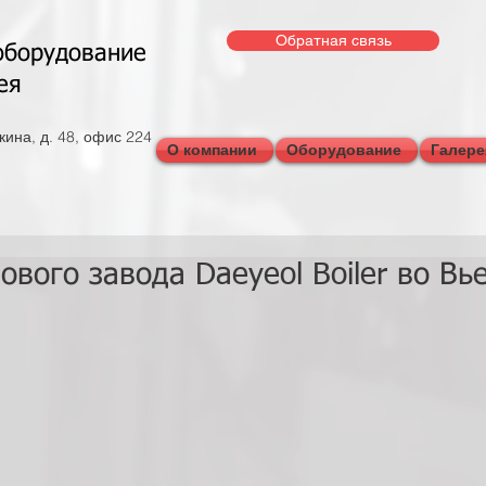
Обратная связь
оборудование
ея
ткина, д. 48, офис 224
О компании
Оборудование
Галере
ового завода Daeyeol Boiler во Вь