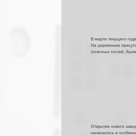
В марте текущего года
На церемонии присутст
почетных гостей, был
Открытие нового заво
начиналось и особенн