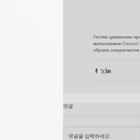
Гостям церемонии пре
выпускаемые Daeyeol 
обучать специалистов 
댓글
댓글을 입력하세요.