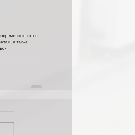
современные котлы 
нтам, а также 
вок.