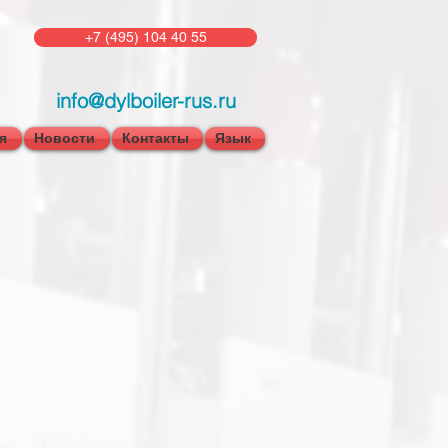
+7 (495) 104 40 55
info@dylboiler-rus.ru
я
Новости
Контакты
Язык
r Co., Ltd
ализации в
ромышленных
ейных котлов