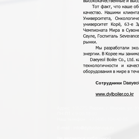
высококачественные и выс
Тот факт, что наше обор
качество. Нашими клиента
Университета, Онкологич
университет Корё, 63-е З
Чемпионата Мира в Сувоне
Сеуле, Госпиталь Severanc
рынки.
Мы разработали экологи
энергии. В Корее мы зани
Daeyeol Boiler Co., Ltd. 
технологичности и каче
оборудования в мире в теч
Сотрудники Daeyeol B
www.dylboiler.co.kr
Адрес: 105275, Россия, г. Москва, ул. У
ПН-ПТ с 9:00-18:00
Наш телефон :
+7 (495) 104-40-55
E-mail : info@dylboiler-rus.ru
Не является публичной