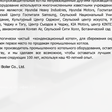
окопроизводительные котлы непревзойденные другими производите
удование используется многочисленными известными учреждения
ми являются: Hyundai Heavy Industries, Hyundai Motors, Госпита
еский Центр Госпиталя Samsung, Сеульский Национальный Унив
дание, Культурный Центр Седжонг, Сеульский центр искусств, 
, Чеджу и Тэгу, Центр Съездов в Чеджу, KIA Motors, центр KINTE
e, авиакомпания Korean Air, Сеульский Сити Холл, Ботанический са
чески чистый «конденсационный котел», для сбережения ок
маем первое место по продажам промышленных котлов.
как производитель промышленного котельного оборудования, остае
ству, и мы сделаем все возможное, чтобы оставаться лучшим 
ение следующих 100 лет, используя наш 40-летний опыт.
oiler Co., Ltd.
ткина, д. 48, офис 224