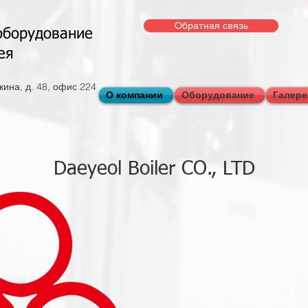
Обратная связь
оборудование
ея
ткина, д. 48, офис 224
О компании
Оборудование
Галере
Daeyeol Boiler CO., LTD
Daeyeol Boile
45 лет специ
производстве п
паровых, водогр