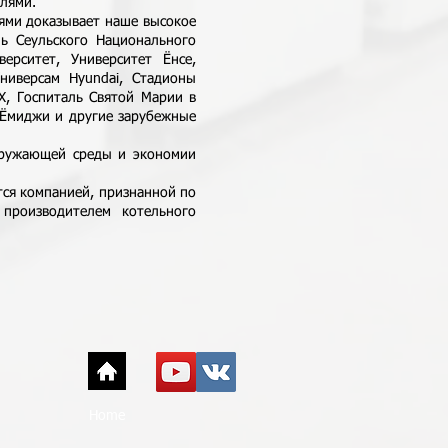
лями.
ми доказывает наше высокое
ль Сеульского Национального
ерситет, Университет Ёнсе,
Универсам Hyundai, Стадионы
X, Госпиталь Святой Марии в
д Ёмиджи и другие зарубежные
ружающей среды и экономии
тся компанией, признанной по
производителем котельного
Home