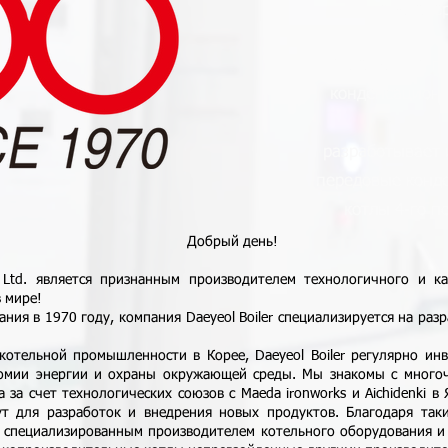
и парогене
20 лет опыта п
конденсационн
разработывает 
передовые конд
котлы 4-го п
Добрый день!
d. является признанным производителем технологичного и ка
 мире!
я в 1970 году, компания Daeyeol Boiler специализируется на раз
ьной промышленности в Корее, Daeyeol Boiler регулярно инве
номии энергии и охраны окружающей среды. Мы знакомы с мног
 за счет технологических союзов с Maeda ironworks и Aichidenki в
ут для разработок и внедрения новых продуктов. Благодаря та
 специализированным производителем котельного оборудования и